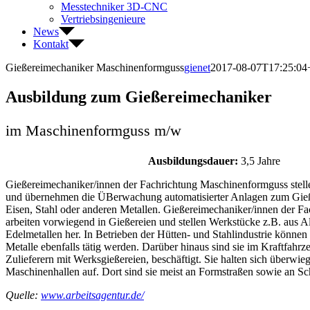
Messtechniker 3D-CNC
Vertriebsingenieure
News
Kontakt
Gießereimechaniker Maschinenformguss
gienet
2017-08-07T17:25:04
Ausbildung zum Gießereimechaniker
im Maschinenformguss m/w
Ausbildungsdauer:
3,5 Jahre
Gießereimechaniker/innen der Fachrichtung Maschinenformguss stell
und übernehmen die ÜBerwachung automatisierter Anlagen zum Gie
Eisen, Stahl oder anderen Metallen. Gießereimechaniker/innen der 
arbeiten vorwiegend in Gießereien und stellen Werkstücke z.B. aus A
Edelmetallen her. In Betrieben der Hütten- und Stahlindustrie können 
Metalle ebenfalls tätig werden. Darüber hinaus sind sie im Kraftfahrz
Zulieferern mit Werksgießereien, beschäftigt. Sie halten sich überwi
Maschinenhallen auf. Dort sind sie meist an Formstraßen sowie an Sc
Quelle:
www.arbeitsagentur.de/