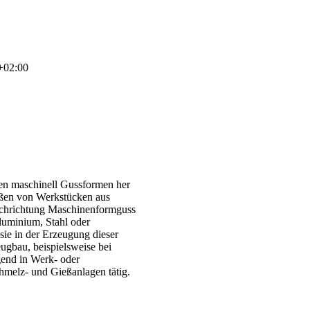
+02:00
en maschinell Gussformen her
ßen von Werkstücken aus
Fachrichtung Maschinenformguss
luminium, Stahl oder
sie in der Erzeugung dieser
eugbau, beispielsweise bei
egend in Werk- oder
hmelz- und Gießanlagen tätig.