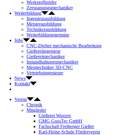
Werkstoffprüfer
Zerspanungsmechaniker
Weiterbildung
Ingenieurausbildung
Meisterausbildung
Technikerausbildung
Weiterbildungstermine
Jobs
CNC-Dreher mechanische Bearbeitung
Gießereiingenieur
Gießereimechaniker
Instandhaltungsmechaniker
Messtechniker 3D-CNC
Vertriebsingenieure
News
Kontakt
Verein
Chronik
Mitglieder
Gießerei Wurzen
GMG GussTec GmbH
Fachschaft Freiberger Gießer
Karl-Heine-Schule Förderverein