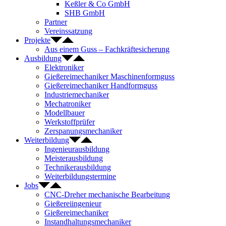
Keßler & Co GmbH
SHB GmbH
Partner
Vereinssatzung
Projekte
Aus einem Guss – Fachkräftesicherung
Ausbildung
Elektroniker
Gießereimechaniker Maschinenformguss
Gießereimechaniker Handformguss
Industriemechaniker
Mechatroniker
Modellbauer
Werkstoffprüfer
Zerspanungsmechaniker
Weiterbildung
Ingenieurausbildung
Meisterausbildung
Technikerausbildung
Weiterbildungstermine
Jobs
CNC-Dreher mechanische Bearbeitung
Gießereiingenieur
Gießereimechaniker
Instandhaltungsmechaniker