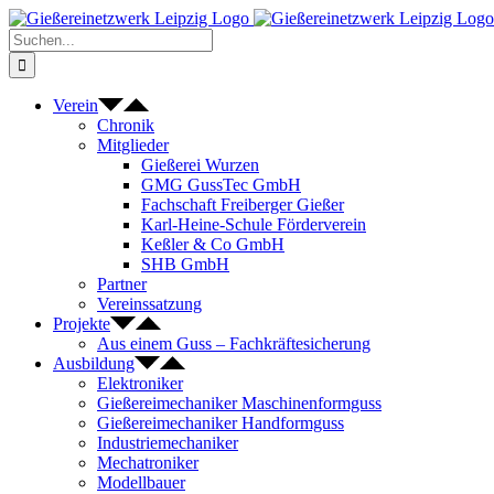
Zum
Inhalt
Suche
springen
nach:
Verein
Chronik
Mitglieder
Gießerei Wurzen
GMG GussTec GmbH
Fachschaft Freiberger Gießer
Karl-Heine-Schule Förderverein
Keßler & Co GmbH
SHB GmbH
Partner
Vereinssatzung
Projekte
Aus einem Guss – Fachkräftesicherung
Ausbildung
Elektroniker
Gießereimechaniker Maschinenformguss
Gießereimechaniker Handformguss
Industriemechaniker
Mechatroniker
Modellbauer