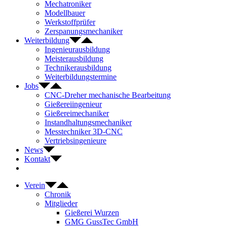
Mechatroniker
Modellbauer
Werkstoffprüfer
Zerspanungsmechaniker
Weiterbildung
Ingenieurausbildung
Meisterausbildung
Technikerausbildung
Weiterbildungstermine
Jobs
CNC-Dreher mechanische Bearbeitung
Gießereiingenieur
Gießereimechaniker
Instandhaltungsmechaniker
Messtechniker 3D-CNC
Vertriebsingenieure
News
Kontakt
Verein
Chronik
Mitglieder
Gießerei Wurzen
GMG GussTec GmbH