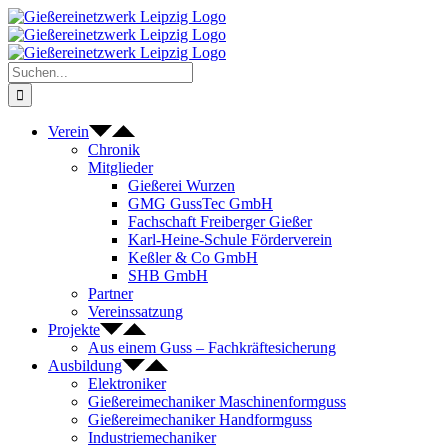
Zum
Inhalt
springen
Suche
nach:
Verein
Chronik
Mitglieder
Gießerei Wurzen
GMG GussTec GmbH
Fachschaft Freiberger Gießer
Karl-Heine-Schule Förderverein
Keßler & Co GmbH
SHB GmbH
Partner
Vereinssatzung
Projekte
Aus einem Guss – Fachkräftesicherung
Ausbildung
Elektroniker
Gießereimechaniker Maschinenformguss
Gießereimechaniker Handformguss
Industriemechaniker