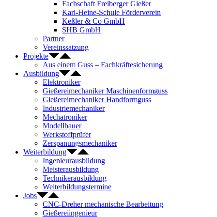
Fachschaft Freiberger Gießer
Karl-Heine-Schule Förderverein
Keßler & Co GmbH
SHB GmbH
Partner
Vereinssatzung
Projekte
Aus einem Guss – Fachkräftesicherung
Ausbildung
Elektroniker
Gießereimechaniker Maschinenformguss
Gießereimechaniker Handformguss
Industriemechaniker
Mechatroniker
Modellbauer
Werkstoffprüfer
Zerspanungsmechaniker
Weiterbildung
Ingenieurausbildung
Meisterausbildung
Technikerausbildung
Weiterbildungstermine
Jobs
CNC-Dreher mechanische Bearbeitung
Gießereiingenieur