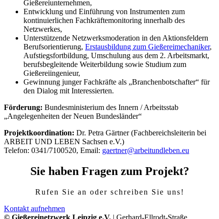
Gießereiunternehmen,
Entwicklung und Einführung von Instrumenten zum
kontinuierlichen Fachkräftemonitoring innerhalb des
Netzwerkes,
Unterstützende Netzwerksmoderation in den Aktionsfeldern
Berufsorientierung,
Erstausbildung zum Gießereimechaniker
,
Aufstiegsfortbildung, Umschulung aus dem 2. Arbeitsmarkt,
berufsbegleitende Weiterbildung sowie Studium zum
Gießereiingenieur,
Gewinnung junger Fachkräfte als „Branchenbotschafter“ für
den Dialog mit Interessierten.
Förderung:
Bundesministerium des Innern / Arbeitsstab
„Angelegenheiten der Neuen Bundesländer“
Projektkoordination:
Dr. Petra Gärtner (Fachbereichsleiterin bei
ARBEIT UND LEBEN Sachsen e.V.)
Telefon: 0341/7100520, Email:
gaertner@arbeitundleben.eu
Sie haben Fragen zum Projekt?
Rufen Sie an oder schreiben Sie uns!
Kontakt aufnehmen
© Gießereinetzwerk Leipzig e.V.
| Gerhard-Ellrodt-Straße