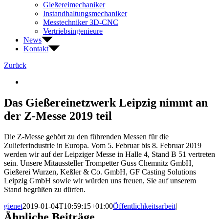
Gießereimechaniker
Instandhaltungsmechaniker
Messtechniker 3D-CNC
Vertriebsingenieure
News
Kontakt
Zurück
Zeige
grösseres
Bild
Das Gießereinetzwerk Leipzig nimmt an
der Z-Messe 2019 teil
Die Z-Messe gehört zu den führenden Messen für die
Zulieferindustrie in Europa. Vom 5. Februar bis 8. Februar 2019
werden wir auf der Leipziger Messe in Halle 4, Stand B 51 vertreten
sein. Unsere Mitaussteller Trompetter Guss Chemnitz GmbH,
Gießerei Wurzen, Keßler & Co. GmbH, GF Casting Solutions
Leipzig GmbH sowie wir würden uns freuen, Sie auf unserem
Stand begrüßen zu dürfen.
gienet
2019-01-04T10:59:15+01:00
Öffentlichkeitsarbeit
|
Ähnliche Beiträge