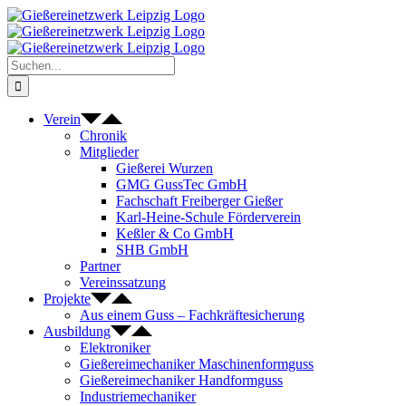
Zum
Inhalt
springen
Suche
nach:
Verein
Chronik
Mitglieder
Gießerei Wurzen
GMG GussTec GmbH
Fachschaft Freiberger Gießer
Karl-Heine-Schule Förderverein
Keßler & Co GmbH
SHB GmbH
Partner
Vereinssatzung
Projekte
Aus einem Guss – Fachkräftesicherung
Ausbildung
Elektroniker
Gießereimechaniker Maschinenformguss
Gießereimechaniker Handformguss
Industriemechaniker