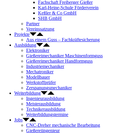
Fachschaft Freiberger Gießer
Karl-Heine-Schule Förderverein
Keßler & Co GmbH
SHB GmbH
Partner
Vereinssatzung
Projekte
Aus einem Guss – Fachkräftesicherung
Ausbildung
Elektroniker
Gießereimechaniker Maschinenformguss
Gießereimechaniker Handformguss
Industriemechaniker
Mechatroniker
Modellbauer
Werkstoffprüfer
Zerspanungsmechaniker
Weiterbildung
Ingenieurausbildung
Meisterausbildung
Technikerausbildung
Weiterbildungstermine
Jobs
CNC-Dreher mechanische Bearbeitung
Gießereiingenieur