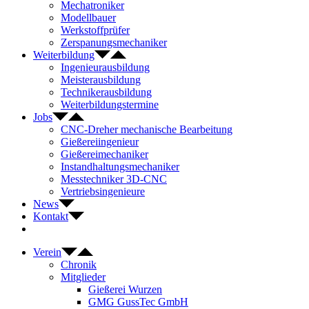
Mechatroniker
Modellbauer
Werkstoffprüfer
Zerspanungsmechaniker
Weiterbildung
Ingenieurausbildung
Meisterausbildung
Technikerausbildung
Weiterbildungstermine
Jobs
CNC-Dreher mechanische Bearbeitung
Gießereiingenieur
Gießereimechaniker
Instandhaltungsmechaniker
Messtechniker 3D-CNC
Vertriebsingenieure
News
Kontakt
Verein
Chronik
Mitglieder
Gießerei Wurzen
GMG GussTec GmbH